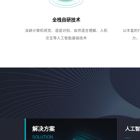
全栈自研技术
深耕计算机视觉、语音识别、自然语言理解、人机
以丰富的
交互等人工智能基础技术
力，
解决方案
人工智
SOLUTION