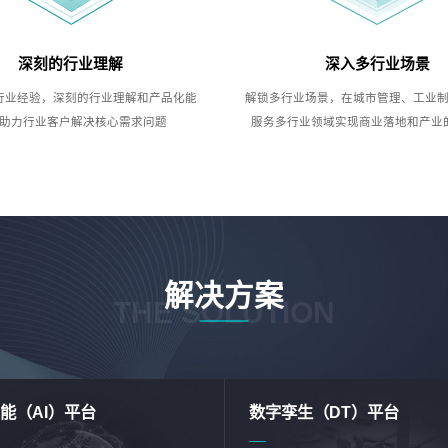
深刻的行业理解
深入多行业场景
行业经验，深刻的行业理解和产品化能
解锁多行业场景，在城市管理、工业
助力行业客户解决核心需求问题
服务多行业领域实现商业落地和产业
解决方案
THE SOLUTION
能（AI）平台
数字孪生（DT）平台