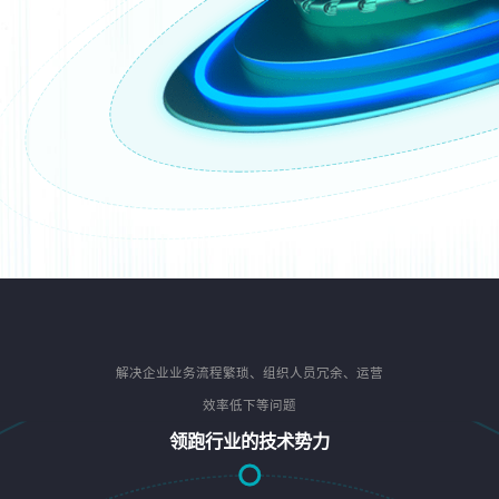
解决企业业务流程繁琐、组织人员冗余、运营
效率低下等问题
领跑行业的技术势力