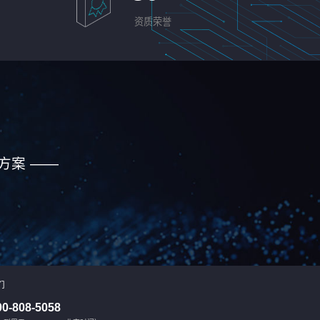
资质荣誉
方案 ——
们
00-808-5058